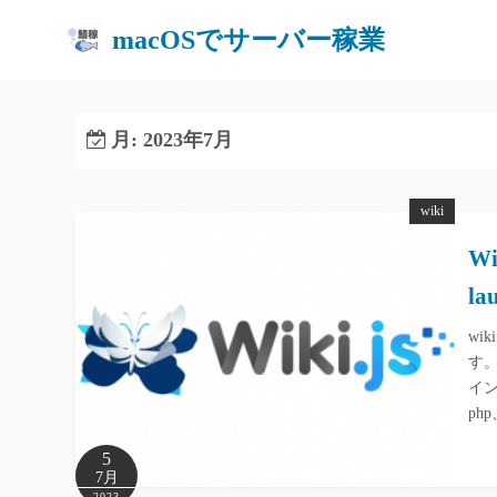
macOSでサーバー稼業
月:
2023年7月
wiki
W
la
wi
す
イ
php
5
7月
2023